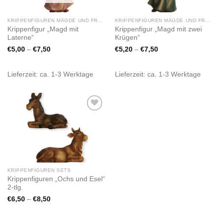
KRIPPENFIGUREN MÄGDE UND FRAUEN
KRIPPENFIGUREN MÄGDE UND FRAUEN
Krippenfigur „Magd mit
Krippenfigur „Magd mit zwei
Laterne“
Krügen“
€
5,00
–
€
7,50
€
5,20
–
€
7,50
Lieferzeit:
ca. 1-3 Werktage
Lieferzeit:
ca. 1-3 Werktage
Zur
Wunschliste
hinzufügen
KRIPPENFIGUREN SETS
Krippenfiguren „Ochs und Esel“
2-tlg.
€
6,50
–
€
8,50