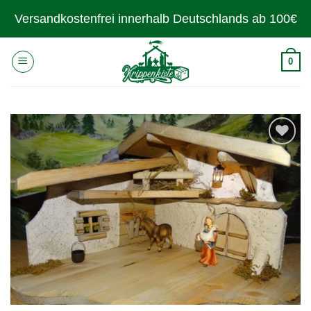
Zum
Versandkostenfrei innerhalb Deutschlands ab 100€
Inhalt
springen
0
Zur
Wunschliste
hinzufügen