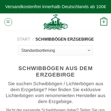
Zum
Versandkostenfrei innerhalb Deutschlands ab 100€
Inhalt
springen
0
START
/
SCHWIBBÖGEN ERZGEBIRGE
SCHWIBBÖGEN AUS DEM
ERZGEBIRGE
Sie suchen Schwibbögen / Lichterbögen aus
dem Erzgebirge? Hier finden Sie exklusive
Lichterbögen vom renommierten Hersteller aus
dem Erzgebirge.
Nicht der passende Schwibbogen dabei? Teilen Sie uns