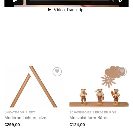
Zur
Zur
Wunschliste
Wunschliste
hinzufügen
hinzufügen
UNKATEGORISIERT
SCHWIBBÖGEN ERZGEBIRGE
Moderne Lichterspitze
Motivplattform Bären
€
299,00
€
124,00