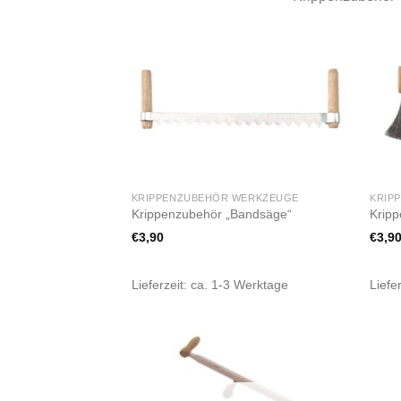
Zur
Wunschliste
hinzufügen
KRIPPENZUBEHÖR WERKZEUGE
KRIP
Krippenzubehör „Bandsäge“
Kripp
€
3,90
€
3,9
Lieferzeit:
ca. 1-3 Werktage
Liefe
Zur
Wunschliste
hinzufügen