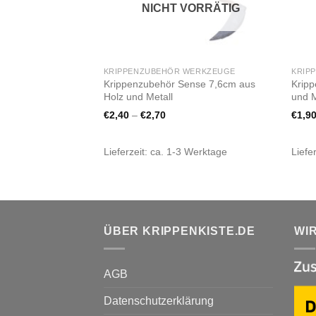
NICHT VORRÄTIG
KRIPPENZUBEHÖR WERKZEUGE
KRIP
Krippenzubehör Sense 7,6cm aus
Kripp
Holz und Metall
und M
€
2,40
–
€
2,70
€
1,9
Lieferzeit:
ca. 1-3 Werktage
Liefe
ÜBER KRIPPENKISTE.DE
WI
AGB
Datenschutzerklärung