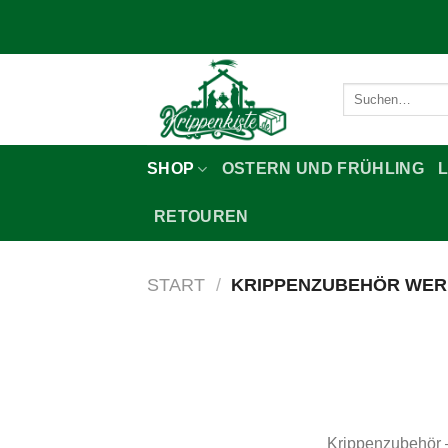
Zum
Inhalt
springen
Suchen
nach:
SHOP
OSTERN UND FRÜHLING
RETOUREN
START
/
KRIPPENZUBEHÖR WE
Krippenzubehör 