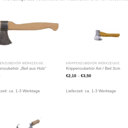
Zur
Zur
Wunschliste
Wunschli
hinzufügen
hinzufü
PENZUBEHÖR WERKZEUGE
KRIPPENZUBEHÖR WERKZEUGE
enzubehör „Beil aus Holz“
Krippenzubehör Axt / Beil 3cm
0
€
2,10
–
€
3,50
rzeit:
ca. 1-3 Werktage
Lieferzeit:
ca. 1-3 Werktage
Zur
Wunschliste
hinzufügen