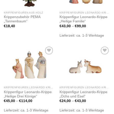
KRIPPENFIGUREN AUS HOLZ
KRIPPENFIGUREN LEONARDO KRIPPE
Krippenzubehör PEMA
Krippenfigur Leonardo-Krippe
„Tannenbaum“
„Heilige Familie“
€
18,40
€
43,00
–
€
99,00
Lieferzeit:
ca. 1-3 Werktage
Zur
Zur
Wunschliste
Wunschliste
hinzufügen
hinzufügen
KRIPPENFIGUREN LEONARDO KRIPPE
KRIPPENFIGUREN LEONARDO KRIPPE
Krippenfigur Leonardo-Krippe
Krippenfigur Leonardo-Krippe
„Heilige Drei Könige“
„Ochs und Esel“
€
45,00
–
€
114,00
€
24,00
–
€
43,00
Lieferzeit:
ca. 1-3 Werktage
Lieferzeit:
ca. 1-3 Werktage