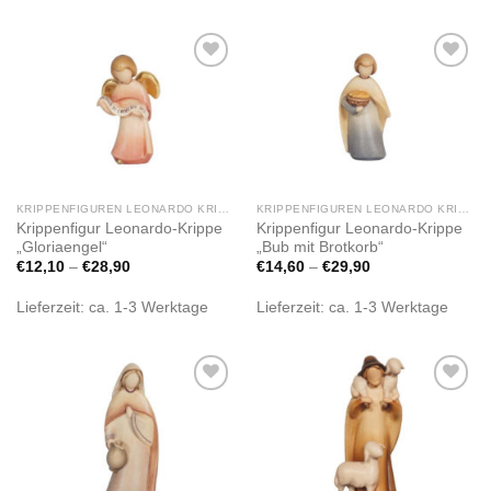
Zur
Zur
Wunschliste
Wunschliste
hinzufügen
hinzufügen
KRIPPENFIGUREN LEONARDO KRIPPE
KRIPPENFIGUREN LEONARDO KRIPPE
Krippenfigur Leonardo-Krippe
Krippenfigur Leonardo-Krippe
„Gloriaengel“
„Bub mit Brotkorb“
€
12,10
–
€
28,90
€
14,60
–
€
29,90
Lieferzeit:
ca. 1-3 Werktage
Lieferzeit:
ca. 1-3 Werktage
Zur
Zur
Wunschliste
Wunschliste
hinzufügen
hinzufügen