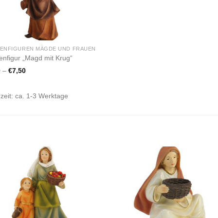
PENFIGUREN MÄGDE UND FRAUEN
enfigur „Magd mit Krug“
0
–
€
7,50
rzeit:
ca. 1-3 Werktage
Zur
Zur
Wunschliste
Wunschli
hinzufügen
hinzufü