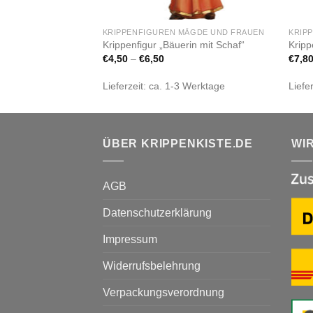
MÄGDE UND FRAUEN
KRIPPENFIGUREN MÄGDE UND FRAUEN
KRIP
mutter“
Krippenfigur „Bäuerin mit Schaf“
Kripp
€
4,50
–
€
6,50
€
7,8
 Werktage
Lieferzeit:
ca. 1-3 Werktage
Liefe
ÜBER KRIPPENKISTE.DE
WI
AGB
Datenschutzerklärung
Impressum
Widerrufsbelehrung
Verpackungsverordnung