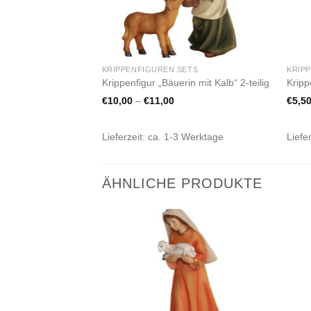
KRIPPENFIGUREN SETS
KRIP
Krippenfigur „Bäuerin mit Kalb“ 2-teilig
Kripp
€
10,00
–
€
11,00
€
5,5
Lieferzeit:
ca. 1-3 Werktage
Liefe
ÄHNLICHE PRODUKTE
Zur
Zur
Wunschliste
Wunschliste
hinzufügen
hinzufügen