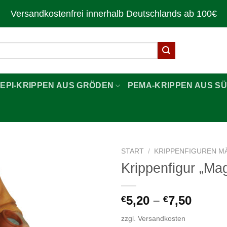
Versandkostenfrei innerhalb Deutschlands ab 100€
LEPI-KRIPPEN AUS GRÖDEN
PEMA-KRIPPEN AUS SÜ
START
/
KRIPPENFIGUREN M
Krippenfigur „Ma
Zur
Wunschliste
hinzufügen
5,20
–
7,50
€
€
zzgl.
Versandkosten