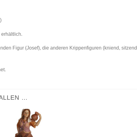
)
rhältlich.
nden Figur (Josef), die anderen Krippenfiguren (kniend, sitzend
et.
ALLEN …
Zur
Wunschliste
hinzufügen