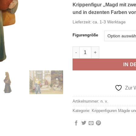
Krippenfigur „Magd mit zwei
und in dezenten Farben vo
Lieferzeit:
ca. 1-3 Werktage
Figurengröße
Krippenfigur "Magd mit zwei 
IN 
Zur 
Artikelnummer:
n. v.
Kategorie:
Krippenfiguren Mägde un