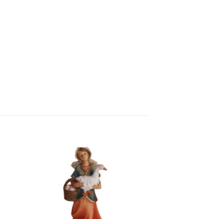
Zur
ste
Wunschliste
gen
hinzufügen