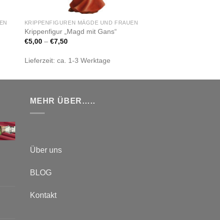
UEN
KRIPPENFIGUREN MÄGDE UND FRAUEN
Krippenfigur „Magd mit Gans“
€
5,00
–
€
7,50
Lieferzeit:
ca. 1-3 Werktage
MEHR ÜBER…..
Über uns
BLOG
Kontakt