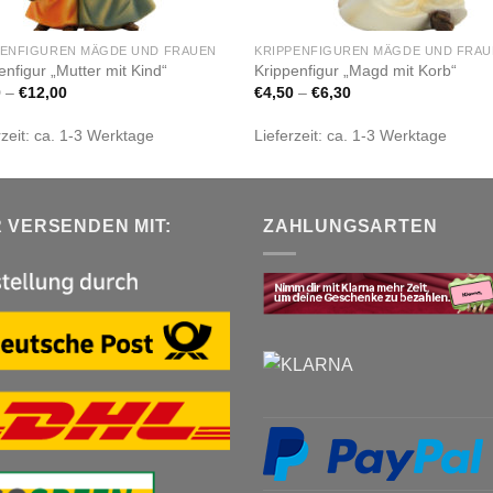
PENFIGUREN MÄGDE UND FRAUEN
KRIPPENFIGUREN MÄGDE UND FRA
enfigur „Mutter mit Kind“
Krippenfigur „Magd mit Korb“
0
–
€
12,00
€
4,50
–
€
6,30
rzeit:
ca. 1-3 Werktage
Lieferzeit:
ca. 1-3 Werktage
R VERSENDEN MIT:
ZAHLUNGSARTEN