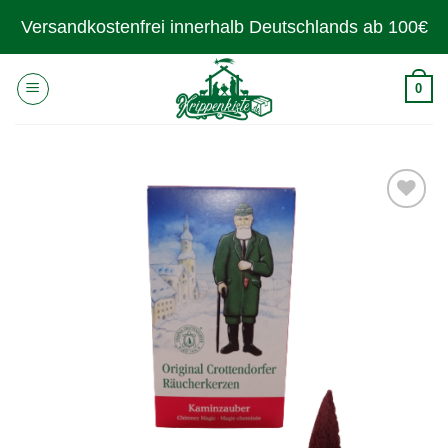
Zum
Versandkostenfrei innerhalb Deutschlands ab 100€
Inhalt
springen
0
Zur
Wunschliste
hinzufügen