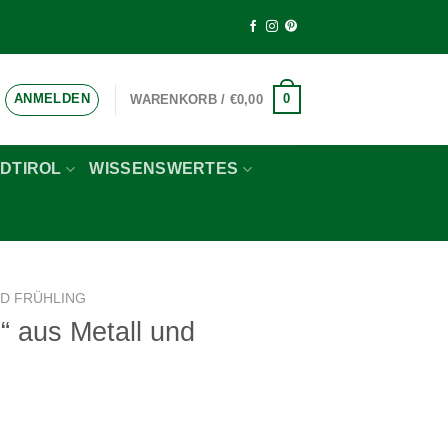
ANMELDEN
0
WARENKORB /
€
0,00
DTIROL
WISSENSWERTES
D FRÜHLING
“ aus Metall und