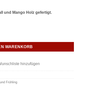
ll und Mango Holz gefertigt.
l und Mangoholz Menge
DEN WARENKORB
Wunschliste hinzufügen
und Frühling