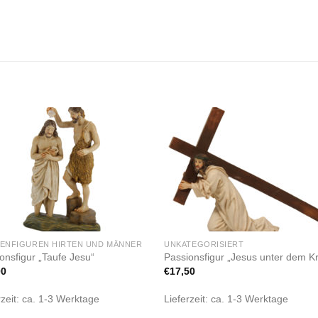
Zur
Zur
Wunschliste
Wunschli
hinzufügen
hinzufü
PENFIGUREN HIRTEN UND MÄNNER
UNKATEGORISIERT
onsfigur „Taufe Jesu“
Passionsfigur „Jesus unter dem K
00
€
17,50
rzeit:
ca. 1-3 Werktage
Lieferzeit:
ca. 1-3 Werktage