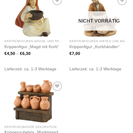
Zur
Zur
Wunschliste
Wunschliste
hinzufügen
hinzufügen
NICHT VORRÄTIG
KRIPPENFIGUREN MÄGDE UND FRAUEN
KRIPPENFIGUREN HIRTEN UND MÄNNER
Krippenfigur „Magd mit Korb“
Krippenfigur „Korbhändler“
€
4,50
–
€
6,30
€
7,00
Lieferzeit:
ca. 1-3 Werktage
Lieferzeit:
ca. 1-3 Werktage
Zur
Wunschliste
hinzufügen
KRIPPENZUBEHÖR DEKORATION
Krippenzubehör „Marktstand