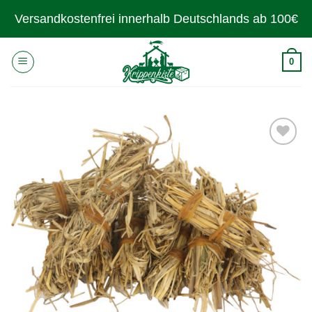
Zum
Versandkostenfrei innerhalb Deutschlands ab 100€
Inhalt
springen
0
Zur
Wunschliste
hinzufügen