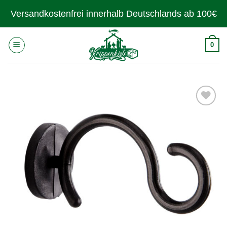
Zum
Versandkostenfrei innerhalb Deutschlands ab 100€
Inhalt
springen
0
Zur
Wunschliste
hinzufügen