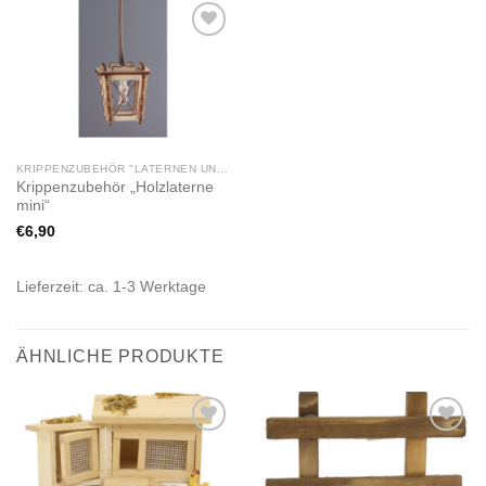
Zur
Wunschliste
hinzufügen
KRIPPENZUBEHÖR "LATERNEN UND BELEUCHTUNG"
Krippenzubehör „Holzlaterne
mini“
€
6,90
Lieferzeit:
ca. 1-3 Werktage
ÄHNLICHE PRODUKTE
Zur
Zur
Wunschliste
Wunschliste
hinzufügen
hinzufügen