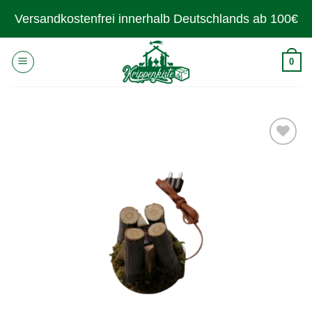
Zum
Versandkostenfrei innerhalb Deutschlands ab 100€
Inhalt
springen
0
Zur
Wunschliste
hinzufügen