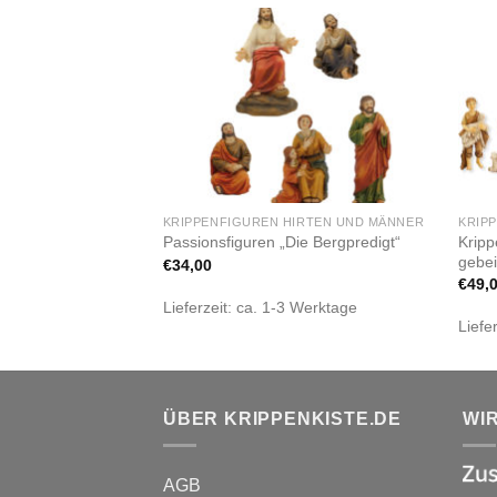
Zur
Zur
Wunschliste
Wunschliste
hinzufügen
hinzufügen
ETS
KRIPPENFIGUREN HIRTEN UND MÄNNER
KRIP
arawanenbegleitung“
Kripp
Passionsfiguren „Die Bergpredigt“
gebeiz
€
34,00
€
49,
Lieferzeit:
ca. 1-3 Werktage
 Werktage
Liefe
ÜBER KRIPPENKISTE.DE
WI
AGB