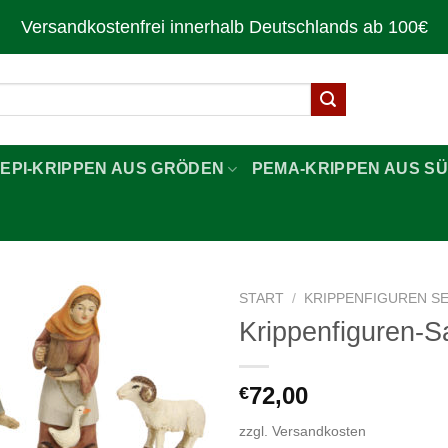
Versandkostenfrei innerhalb Deutschlands ab 100€
LEPI-KRIPPEN AUS GRÖDEN
PEMA-KRIPPEN AUS SÜ
START
/
KRIPPENFIGUREN S
Krippenfiguren-Sa
Zur
Wunschliste
hinzufügen
72,00
€
zzgl.
Versandkosten