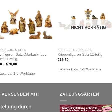
Zur
Zur
Wunschliste
Wunschli
hinzufügen
hinzufü
NICHT VORRÄTIG
PENFIGUREN SETS
KRIPPENFIGUREN SETS
enfiguren-Satz „Markuskrippe
Krippenfiguren-Satz 11-teilig
t“ 11-teilig
€
19,50
00
–
€
75,00
Lieferzeit:
ca. 1-3 Werktage
rzeit:
ca. 1-3 Werktage
R VERSENDEN MIT:
ZAHLUNGSARTEN