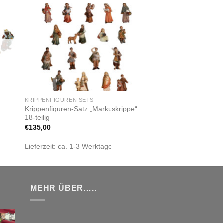
Zur
ste
Wunschliste
gen
hinzufügen
KRIPPENFIGUREN SETS
Krippenfiguren-Satz „Markuskrippe“
18-teilig
€
135,00
Lieferzeit:
ca. 1-3 Werktage
MEHR ÜBER…..