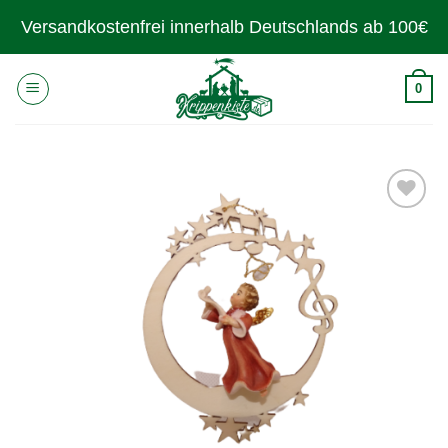
Zum
Versandkostenfrei innerhalb Deutschlands ab 100€
Inhalt
springen
0
Zur
Wunschliste
hinzufügen